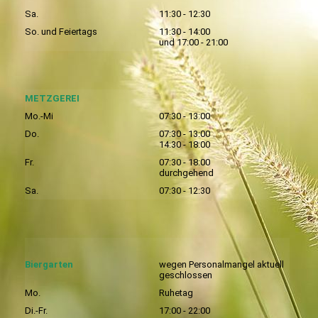
Sa.
11:30 - 12:30
So. und Feiertags
11:30 - 14:00
und 17:00 - 21:00
METZGEREI
Mo.-Mi
07:30 - 13:00
Do.
07:30 - 13:00
14:30 - 18:00
Fr.
07:30 - 18:00
durchgehend
Sa.
07:30 - 12:30
Biergarten
wegen Personalmangel aktuell
geschlossen
Mo.
Ruhetag
Di.-Fr.
17:00 - 22:00