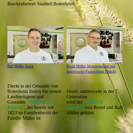
Brackenheimer Stadtteil Botenheim.
Ralf Müller, Koch
Bernd Müller, Metzgermeister und
Betriebswirt (Fachrichtung Fleisch)
Direkt in der Ortsmitte von
Botenheim finden Sie unsere
Heute, mittlerweile in der 7.
Landmetzgerei und
Generation
Gaststätte
“GRÜNER
wird der
"GRÜNE
BAUM”
, der bereits seit
BAUM"
von Bernd und Ralf
1823 im Familienbesitz der
Müller geführt.
Familie Müller ist