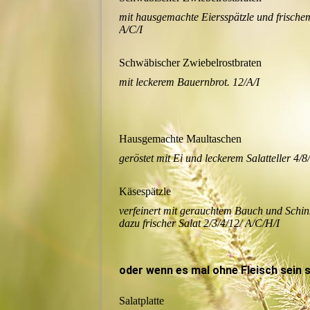
mit hausgemachte Eiersspätzle und frischem
A/C/I
Schwäbischer Zwiebelrostbraten
mit leckerem Bauernbrot. 12/A/I
Hausgemachte Maultaschen
geröstet mit Ei und leckerem Salatteller 4/8
Käsespätzle
verfeinert mit gerauchtem Bauch und Schi
dazu frischer Salat 2/3/4/12/ A/C/H/I
oder wenn es mal ohne Fleisch sein s
Salatplatte