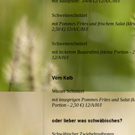
mit Salatplatte. 3/4/8/12/12/A/C/H/I
Schweineschnitzel
mit Pommes Frites und frischem Salat (klei
2,50 €) 12/A/C/H/I
Schweineschnitzel
mit leckerem Bauernbrot (kleine Portion - 2
12/A/H/I
Vom Kalb
Wiener Schnitzel
mit knusprigen Pommes Frites und Salat (k
Portion - 2,50 €) 12/A/H/I
oder lieber was schwäbisches?
Schwäbischer Zwiebelrostbraten