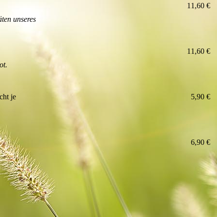
11,60 €
äten unseres
11,60 €
ot.
cht je
5,90 €
6,90 €