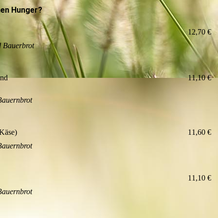
inen Hunger?
12,70 €
d Bauerbrot
und
11,10 €
 Bauernbrot
 Käse)
11,60 €
 Bauernbrot
11,10 €
 Bauernbrot