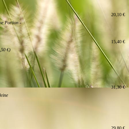
20,10 €
ne Portion -
15,40 €
,50 €)
31,30 €
leine
29,80 €