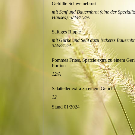
Gefüllte Schweinebrust
mit Senf und Bauernbrot (eine der Spezialit
Hauses). 3/4/8/12/A
Saftiges Ripple
mit Gurke und Senf dazu leckeres Bauernbr
3/4/8/12/A
Pommes Frites, Spätzle extra zu einem Geri
Portion
12/A
Salatteller extra zu einem Gericht
12
Stand 01/2024