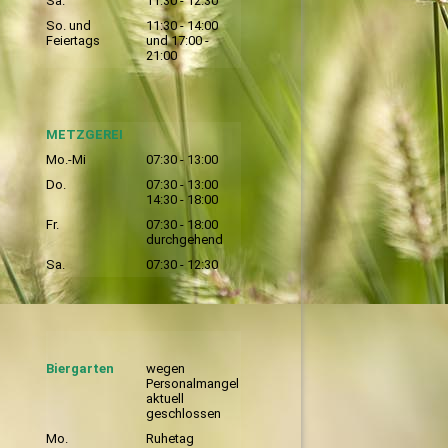
Sa.
11:30 - 12:30
So. und
11:30 - 14:00
Feiertags
und 17:00 -
21:00
METZGEREI
Mo.-Mi
07:30 - 13:00
Do.
07:30 - 13:00
14:30 - 18:00
Fr.
07:30 - 18:00
durchgehend
Sa.
07:30 - 12:30
Biergarten
wegen
Personalmangel
aktuell
geschlossen
Mo.
Ruhetag