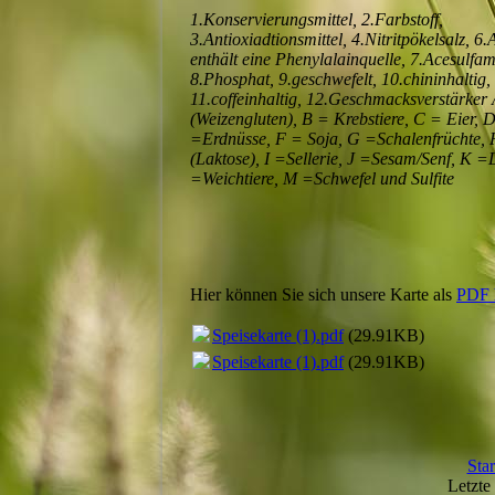
1.Konservierungsmittel, 2.Farbstoff,
3.Antioxiadtionsmittel, 4.Nitritpökelsalz, 6
enthält eine Phenylalainquelle, 7.Acesulfa
8.Phosphat, 9.geschwefelt, 10.chininhaltig,
11.coffeinhaltig, 12.Geschmacksverstärker
(Weizengluten), B = Krebstiere, C = Eier, 
=Erdnüsse, F = Soja, G =Schalenfrüchte, 
(Laktose), I =Sellerie, J =Sesam/Senf, K =
=Weichtiere, M =Schwefel und Sulfite
Hier können Sie sich unsere Karte als
PDF 
Speisekarte (1).pdf
(29.91KB)
Speisekarte (1).pdf
(29.91KB)
Star
Letzte