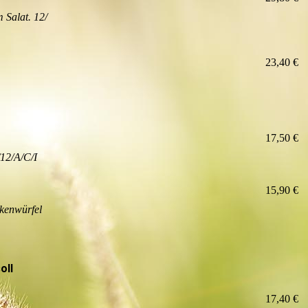
 Salat. 12/
23,40 €
17,50 €
/12/A/C/I
15,90 €
nkenwürfel
oll
17,40 €