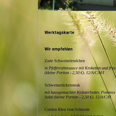
Werktagskarte
Wir empfehlen
Zarte Schweinelendchen
in Pfefferrahmsauce mit Kroketten und fris
(kleine Portion - 2,50 €). 12/A/C/H/I
Schweinerückensteak
mit hausgemachter Kräuterbutter, Pommes 
Salat (kleine Portion - 2,50 €). 12/A/C/H
Cordon Bleu vom Schwein