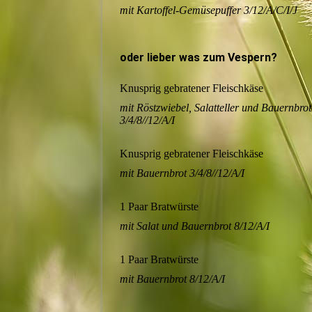
mit Kartoffel-Gemüsepuffer 3/12/A/C/I/J
oder lieber was zum Vespern?
Knusprig gebratener Fleischkäse
mit Röstzwiebel, Salatteller und Bauernbrot
3/4/8//12/A/I
Knusprig gebratener Fleischkäse
mit Bauernbrot 3/4/8//12/A/I
1 Paar Bratwürste
mit Salat und Bauernbrot 8/12/A/I
1 Paar Bratwürste
mit Bauernbrot 8/12/A/I