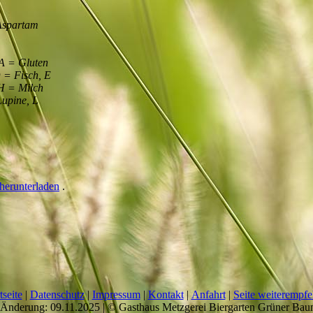
.Aspartam
m
 A = Gluten
D = Fisch, E
H = Milch
Lupine, L
herunterladen
.
tseite
|
Datenschutz
|
Impressum
|
Kontakt
|
Anfahrt
|
Seite weiterempfe
 Änderung: 09.11.2025 | © Gasthaus Metzgerei Biergarten Grüner Ba