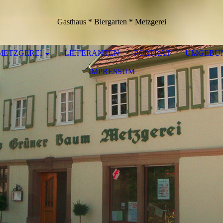
Gasthaus * Biergarten * Metzgerei
METZGEREI
LIEFERANTEN
PORTRÄT
UMGEBU
IMPRESSUM