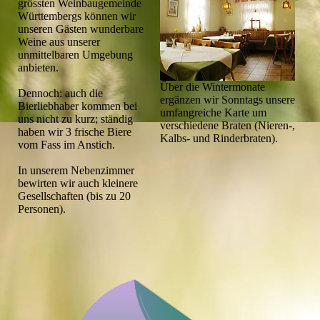
grössten Weinbaugemeinde
Württembergs können wir
unseren Gästen wunderbare
Weine aus unserer
unmittelbaren Umgebung
anbieten.
Über die Wintermonate
Dennoch: auch die
ergänzen wir Sonntags unsere
Bierliebhaber kommen bei
umfangreiche Karte um
uns nicht zu kurz; ständig
verschiedene Braten (Nieren-,
haben wir 3 frische Biere
Kalbs- und Rinderbraten).
vom Fass im Anstich.
In unserem Nebenzimmer
bewirten wir auch kleinere
Gesellschaften (bis zu 20
Personen).