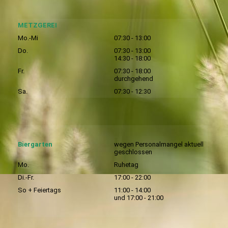
METZGEREI
Mo.-Mi
07:30 - 13:00
Do.
07:30 - 13:00
14:30 - 18:00
Fr.
07:30 - 18:00
durchgehend
Sa.
07:30 - 12:30
Biergarten
wegen Personalmangel aktuell
geschlossen
Mo.
Ruhetag
Di.-Fr.
17:00 - 22:00
So + Feiertags
11:00 - 14:00
und 17:00 - 21:00