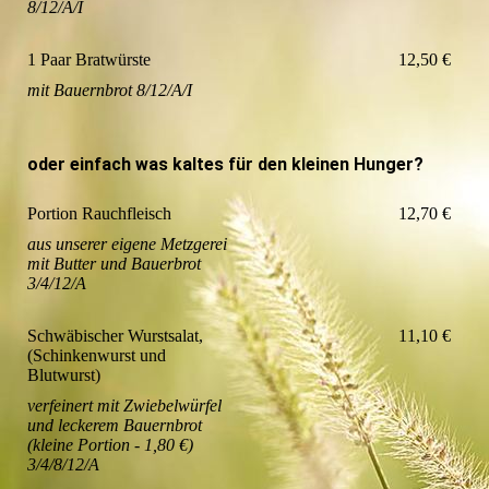
8/12/A/I
1 Paar Bratwürste
12,50 €
mit Bauernbrot 8/12/A/I
oder einfach was kaltes für den kleinen Hunger?
Portion Rauchfleisch
12,70 €
aus unserer eigene Metzgerei
mit Butter und Bauerbrot
3/4/12/A
Schwäbischer Wurstsalat,
11,10 €
(Schinkenwurst und
Blutwurst)
verfeinert mit Zwiebelwürfel
und leckerem Bauernbrot
(kleine Portion - 1,80 €)
3/4/8/12/A