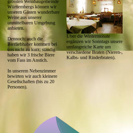
grössten Weinbaugemeinde
Württembergs können wir
unseren Gästen wunderbare
Weine aus unserer
unmittelbaren Umgebung
anbieten.
Über die Wintermonate
Dennoch: auch die
ergänzen wir Sonntags unsere
Bierliebhaber kommen bei
umfangreiche Karte um
uns nicht zu kurz; ständig
verschiedene Braten (Nieren-,
haben wir 3 frische Biere
Kalbs- und Rinderbraten).
vom Fass im Anstich.
In unserem Nebenzimmer
bewirten wir auch kleinere
Gesellschaften (bis zu 20
Personen).