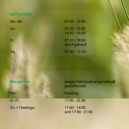
METZGEREI
Mo.-Mi
07:30 - 13:00
Do.
07:30 - 13:00
14:30 - 18:00
Fr.
07:30 - 18:00
durchgehend
Sa.
07:30 - 12:30
Biergarten
wegen Personalmangel aktuell
geschlossen
Mo.
Ruhetag
Di.-Fr.
17:00 - 22:00
So + Feiertags
11:00 - 14:00
und 17:00 - 21:00