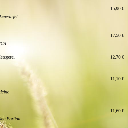
15,90 €
nkenwürfel
17,50 €
/C/I
etzgerei
12,70 €
11,10 €
t
leine
11,60 €
ine Portion