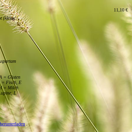
11,10 €
t (kleine
.Aspartam
m
 A = Gluten
D = Fisch, E
H = Milch
Lupine, L
herunterladen
.