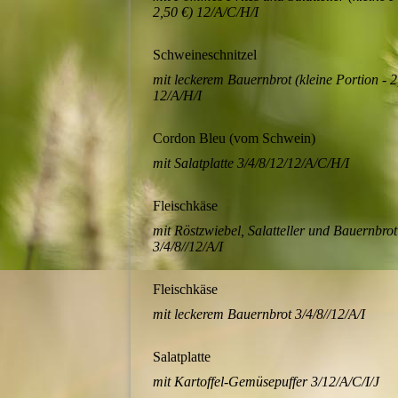
2,50 €) 12/A/C/H/I
Schweineschnitzel
mit leckerem Bauernbrot (kleine Portion - 2
12/A/H/I
Cordon Bleu (vom Schwein)
mit Salatplatte 3/4/8/12/12/A/C/H/I
Fleischkäse
mit Röstzwiebel, Salatteller und Bauernbrot
3/4/8//12/A/I
Fleischkäse
mit leckerem Bauernbrot 3/4/8//12/A/I
Salatplatte
mit Kartoffel-Gemüsepuffer 3/12/A/C/I/J