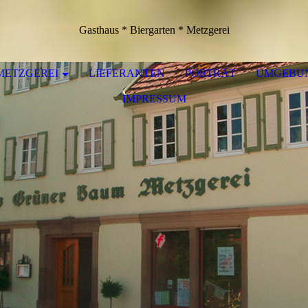
Gasthaus * Biergarten * Metzgerei
METZGEREI
LIEFERANTEN
PORTRÄT
UMGEBU
IMPRESSUM