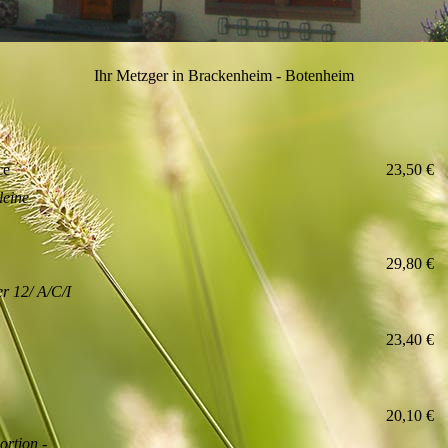
Ihr Metzger in Brackenheim - Botenheim
ce
23,50 €
leine
29,80 €
er 12/ A/C/I
23,40 €
20,10 €
ortion -