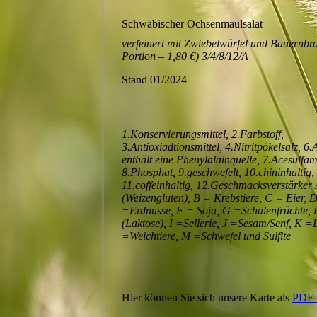
Schwäbischer Ochsenmaulsalat
verfeinert mit Zwiebelwürfel und Bauernbro
Portion – 1,80 €) 3/4/8/12/A
Stand 01/2024
1.Konservierungsmittel, 2.Farbstoff,
3.Antioxiadtionsmittel, 4.Nitritpökelsalz, 6
enthält eine Phenylalainquelle, 7.Acesulfa
8.Phosphat, 9.geschwefelt, 10.chininhaltig,
11.coffeinhaltig, 12.Geschmacksverstärker
(Weizengluten), B = Krebstiere, C = Eier, 
=Erdnüsse, F = Soja, G =Schalenfrüchte, 
(Laktose), I =Sellerie, J =Sesam/Senf, K =
=Weichtiere, M =Schwefel und Sulfite
Hier können Sie sich unsere Karte als
PDF 