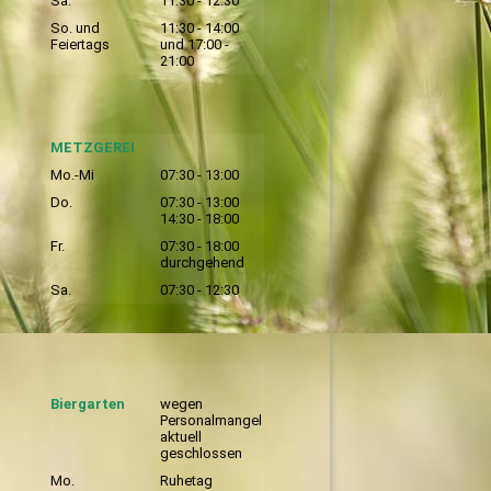
Sa.
11:30 - 12:30
So. und
11:30 - 14:00
Feiertags
und 17:00 -
21:00
METZGEREI
Mo.-Mi
07:30 - 13:00
Do.
07:30 - 13:00
14:30 - 18:00
Fr.
07:30 - 18:00
durchgehend
Sa.
07:30 - 12:30
Biergarten
wegen
Personalmangel
aktuell
geschlossen
Mo.
Ruhetag