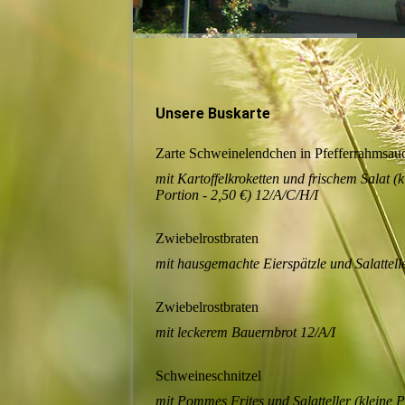
Unsere Buskarte
Zarte Schweinelendchen in Pfefferrahmsau
mit Kartoffelkroketten und frischem Salat (k
Portion - 2,50 €) 12/A/C/H/I
Zwiebelrostbraten
mit hausgemachte Eierspätzle und Salattell
Zwiebelrostbraten
mit leckerem Bauernbrot 12/A/I
Schweineschnitzel
mit Pommes Frites und Salatteller (kleine P