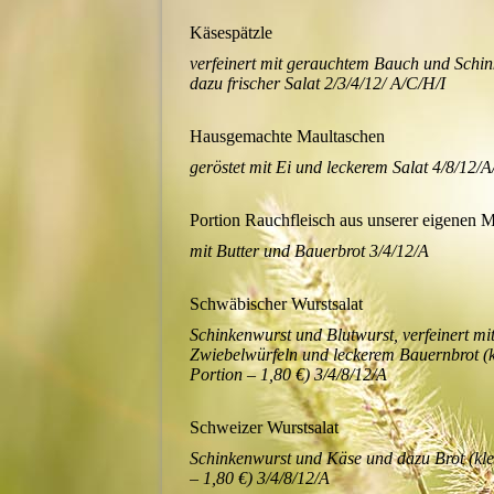
Käsespätzle
verfeinert mit gerauchtem Bauch und Schi
dazu frischer Salat 2/3/4/12/ A/C/H/I
Hausgemachte Maultaschen
geröstet mit Ei und leckerem Salat 4/8/12/A
Portion Rauchfleisch aus unserer eigenen M
mit Butter und Bauerbrot 3/4/12/A
Schwäbischer Wurstsalat
Schinkenwurst und Blutwurst, verfeinert mi
Zwiebelwürfeln und leckerem Bauernbrot (k
Portion – 1,80 €) 3/4/8/12/A
Schweizer Wurstsalat
Schinkenwurst und Käse und dazu Brot (kle
– 1,80 €) 3/4/8/12/A