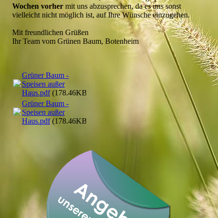
Wochen vorher
mit uns abzusprechen, da es uns sonst
vielleicht nicht möglich ist, auf Ihre Wünsche einzugehen.
Mit freundlichen Grüßen
Ihr Team vom Grünen Baum, Botenheim
Grüner Baum -
Speisen außer
Haus.pdf
(178.46KB)
Grüner Baum -
Speisen außer
Haus.pdf
(178.46KB)