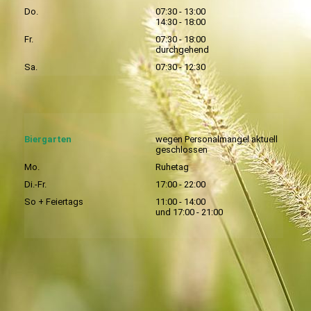
Do.
07:30 - 13:00
14:30 - 18:00
Fr.
07:30 - 18:00
durchgehend
Sa.
07:30 - 12:30
Biergarten
wegen Personalmangel aktuell
geschlossen
Mo.
Ruhetag
Di.-Fr.
17:00 - 22:00
So + Feiertags
11:00 - 14:00
und 17:00 - 21:00